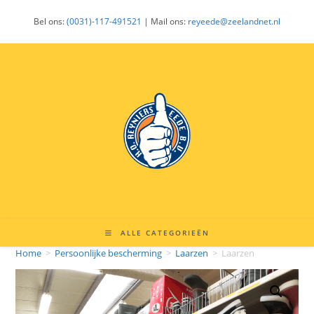
Ga
Bel ons:
(0031)-117-491521
| Mail ons:
reyeede@zeelandnet.nl
naar
inhoud
ALLE CATEGORIEËN
Home
>
Persoonlijke bescherming
>
Laarzen
>
Laarzen