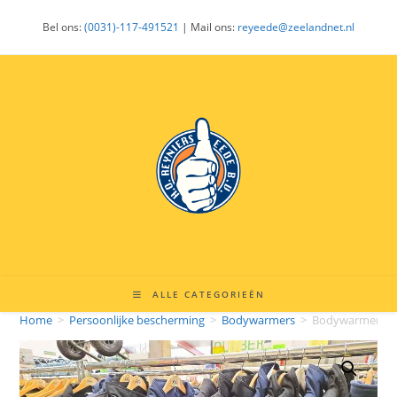
Ga
Bel ons:
(0031)-117-491521
| Mail ons:
reyeede@zeelandnet.nl
naar
inhoud
ALLE CATEGORIEËN
Home
>
Persoonlijke bescherming
>
Bodywarmers
>
Bodywarmers