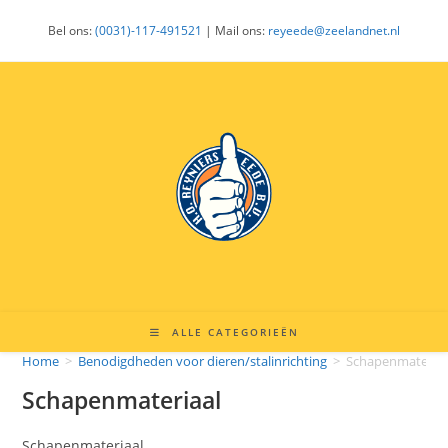
Ga
Bel ons:
(0031)-117-491521
| Mail ons:
reyeede@zeelandnet.nl
naar
inhoud
ALLE CATEGORIEËN
Home
>
Benodigdheden voor dieren/stalinrichting
>
Schapenmateriaa
Schapenmateriaal
Schapenmateriaal