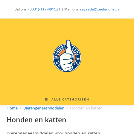
Ga
Bel ons:
(0031)-117-491521
| Mail ons:
reyeede@zeelandnet.nl
naar
inhoud
ALLE CATEGORIEËN
Home
>
Dierengeneesmiddelen
>
Honden en katten
Honden en katten
Dierengeneesmiddelen voor honden en katten