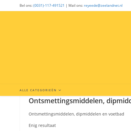
Ga
Bel ons:
(0031)-117-491521
| Mail ons:
reyeede@zeelandnet.nl
naar
inhoud
ALLE CATEGORIEËN
Ontsmettingsmiddelen, dipmid
Ontsmettingsmiddelen, dipmiddelen en voetbad
Enig resultaat