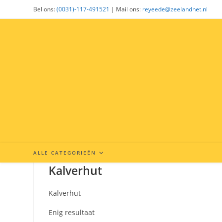
Ga
Bel ons:
(0031)-117-491521
| Mail ons:
reyeede@zeelandnet.nl
naar
inhoud
ALLE CATEGORIEËN
Kalverhut
Kalverhut
Enig resultaat