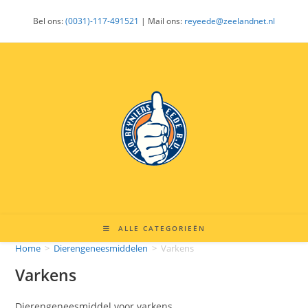
Ga
Bel ons:
(0031)-117-491521
| Mail ons:
reyeede@zeelandnet.nl
naar
inhoud
ALLE CATEGORIEËN
Home
>
Dierengeneesmiddelen
>
Varkens
Varkens
Dierengeneesmiddel voor varkens