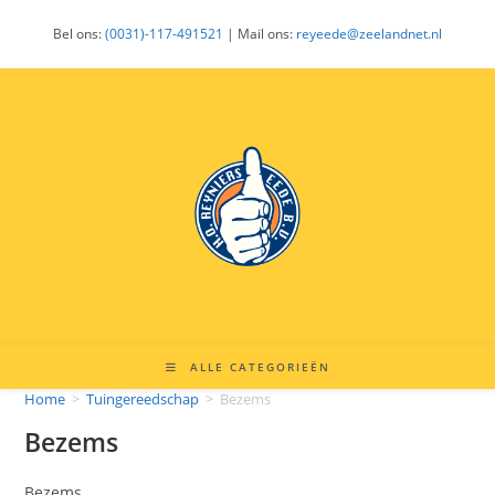
Ga
Bel ons:
(0031)-117-491521
| Mail ons:
reyeede@zeelandnet.nl
naar
inhoud
ALLE CATEGORIEËN
Home
>
Tuingereedschap
>
Bezems
Bezems
Bezems