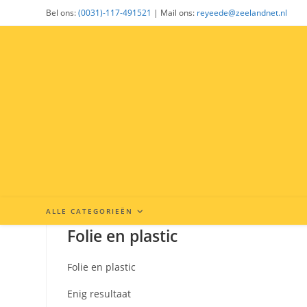
Ga
Bel ons:
(0031)-117-491521
| Mail ons:
reyeede@zeelandnet.nl
naar
inhoud
ALLE CATEGORIEËN
Folie en plastic
Folie en plastic
Enig resultaat