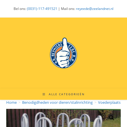
Ga
Bel ons:
(0031)-117-491521
| Mail ons:
reyeede@zeelandnet.nl
naar
inhoud
ALLE CATEGORIEËN
Home
>
Benodigdheden voor dieren/stalinrichting
>
Voederplaatsen 