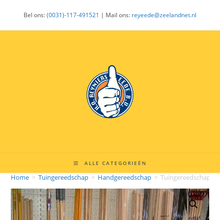
Ga
Bel ons:
(0031)-117-491521
| Mail ons:
reyeede@zeelandnet.nl
naar
inhoud
ALLE CATEGORIEËN
Home
>
Tuingereedschap
>
Handgereedschap
>
Tuingereedschap