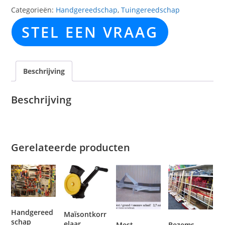
Categorieën:
Handgereedschap
,
Tuingereedschap
STEL EEN VRAAG
Beschrijving
Beschrijving
Gerelateerde producten
Handgereed
Maïsontkorr
schap
elaar
Mest-
Bezems