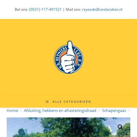
Ga
Bel ons:
(0031)-117-491521
| Mail ons:
reyeede@zeelandnet.nl
naar
inhoud
ALLE CATEGORIEËN
Home
>
Afsluiting, hekkens en afrasteringsdraad
>
Schapengaas
>
Sc