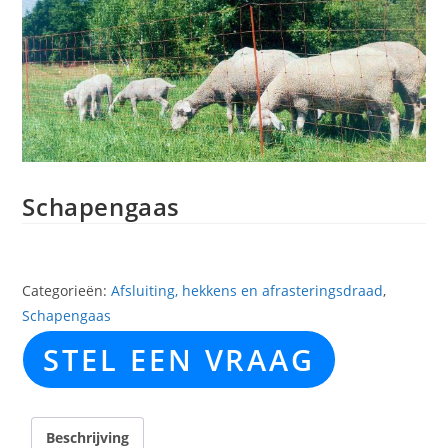
Schapengaas
Categorieën:
Afsluiting, hekkens en afrasteringsdraad
,
Schapengaas
STEL EEN VRAAG
Beschrijving