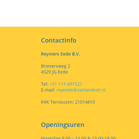
Contactinfo
Reyniers Eede B.V.
Brieversweg 2
4529 JG Eede
Tel:
+31 117-491521
E-mail:
reyeede@zeelandnet.nl
KVK Terneuzen: 21014810
Openingsuren
Maandag 9.00 – 12.00 & 13.00-18.00