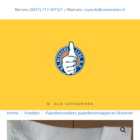
Ga
Bel ons:
(0031)-117-491521
| Mail ons:
reyeede@zeelandnet.nl
naar
inhoud
ALLE CATEGORIEËN
Home
>
Voeders
>
Paardenvoeders, paardensnoepjes en likstenen
>